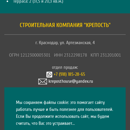
Терраса: 2 (31,5 и 20,3 кв.м.)
СТРОИТЕЛЬНАЯ КОМПАНИЯ "КРЕПОСТЬ"
г. Краснодар, ул. Артезианская, 4
ОГРН 1212300005301 ИНН 2312298178 КПП 231201001
отдел продаж:
+7 (918) 185-28-65
kreposthouse@yandex.ru
Мы cохраняем файлы cookie: это помогает сайту
работать лучше и быть полезнее для пользователей.
Главная
Проекты
Наши работы
Если Вы продолжите использовать сайт, мы будем
Акции
считать, что Вас это устраивает...